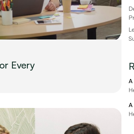
De
Pr
L
S
for Every
R
A
He
A
He