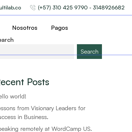
ltilab.co
(+57) 310 425 9790 - 3148926682
Nosotros
Pagos
earch
Search
ecent Posts
llo world!
essons from Visionary Leaders for
uccess in Business.
peaking remotely at WordCamp US.