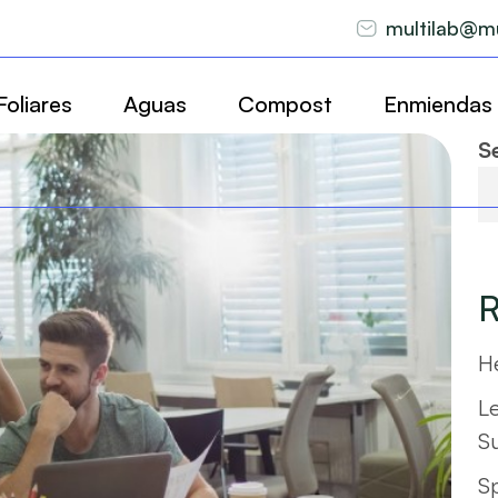
multilab@mu
Foliares
Aguas
Compost
Enmiendas
S
R
He
L
S
S