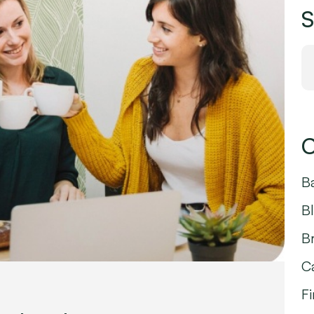
S
C
B
B
B
C
F