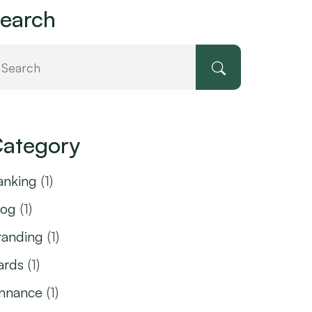
earch
ategory
anking
(1)
log
(1)
randing
(1)
ards
(1)
innance
(1)