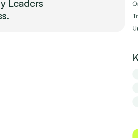
ry Leaders
O
ss.
Tr
U
K