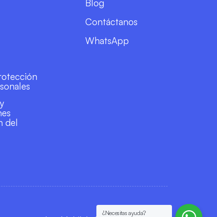
Blog
Contáctanos
WhatsApp
Protección
sonales
 y
nes
n del
¿Necesitas ayuda?